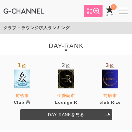
0
クラブ・ラウンジ求人ランキング
DAY-RANK
1
2
3
位
位
位
前橋市
伊勢崎市
前橋市
Club 泉
Lounge R
club Rize
DAY-RANKを見る