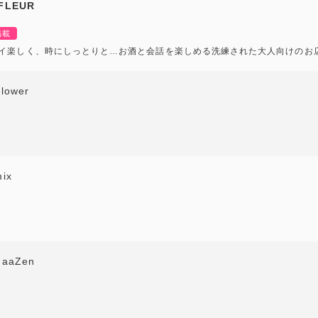
 FLEUR
掲載
イ楽しく、時にしっとりと…お酒と会話を楽しめる洗練された大人向けのお
lower
ix
HaaZen