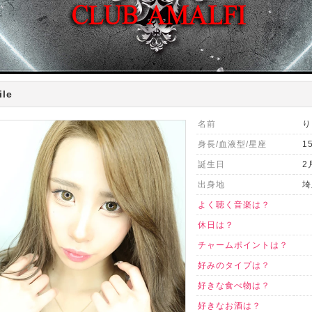
ile
名前
り
身長/血液型/星座
1
誕生日
2
出身地
埼
よく聴く音楽は？
休日は？
チャームポイントは？
好みのタイプは？
好きな食べ物は？
好きなお酒は？