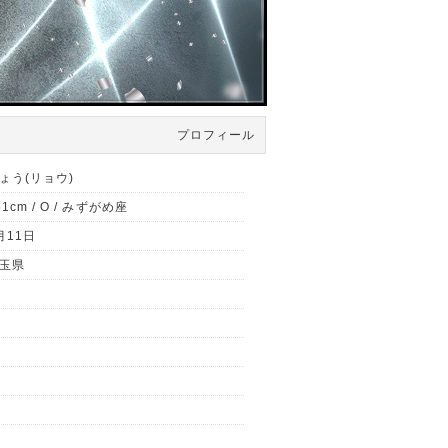
プロフィール
ょう(リョウ)
51cm / O / みずがめ座
月11日
玉県