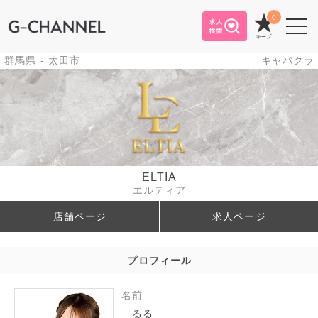
0
群馬県 - 太田市
キャバクラ
ELTIA
エルティア
店舗ページ
求人ページ
プロフィール
名前
るる