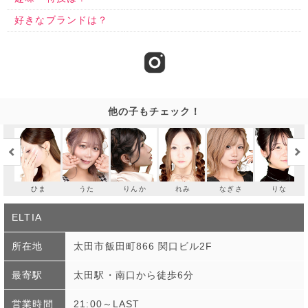
好きなブランドは？
他の子もチェック！
ひま
うた
りんか
れみ
なぎさ
りな
ELTIA
所在地
太田市飯田町866 関口ビル2F
最寄駅
太田駅・南口から徒歩6分
営業時間
21:00～LAST