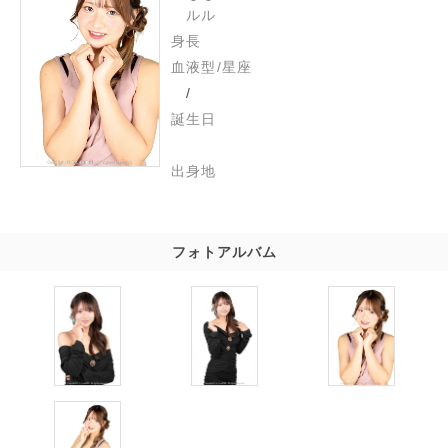
ルル
身長
血液型/星座
/
誕生日
出身地
フォトアルバム