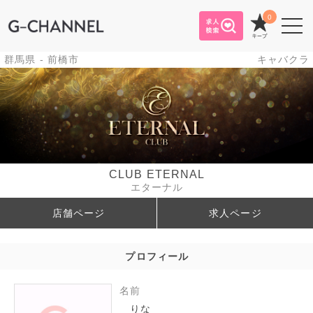
0
群馬県 - 前橋市
キャバクラ
CLUB ETERNAL
エターナル
店舗ページ
求人ページ
プロフィール
名前
りな