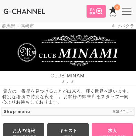
0
群馬県 - 高崎市
キャバクラ
CLUB MINAMI
ミナミ
貴方の一番星を見つけることが出来る、輝く世界へ誘います。
特別な場所で特別な夜を…。お客様の御来店をスタッフ一同、
心よりお待ちしております。
Shop menu
店舗メニュー
お店の情報
キャスト
求人