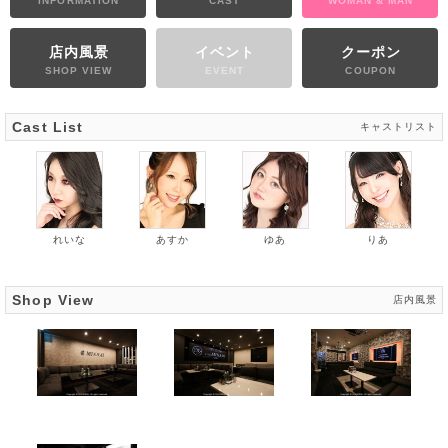
INFORMATION
CAST
WOMAN & MAN
店内風景
イベント
クーポン
SHOP VIEW
EVENT
COUPON
Cast List
キャストリスト
れいな
あすか
ゆあ
りあ
Shop View
店内風景