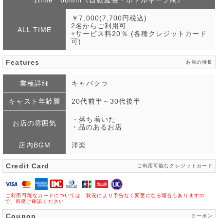
1time 60min《自動延長・ボトルキープ制》
￥7,000(7,700円税込)
2名からご利用可
ALL TIME
+サービス料20％ (各種クレジットカード
可)
Features
お店の特長
業種詳細
キャバクラ
キャスト年齢層
20代前半～30代後半
・落ち着いた
お店の雰囲気
・品のあるお店
店内BGM
洋楽
Credit Card
ご利用可能なクレジットカード
ご利用可能なカードについては、状況により予告なく変更になる場合もありますの
で、再度ご確認ください
Coupon
クーポン