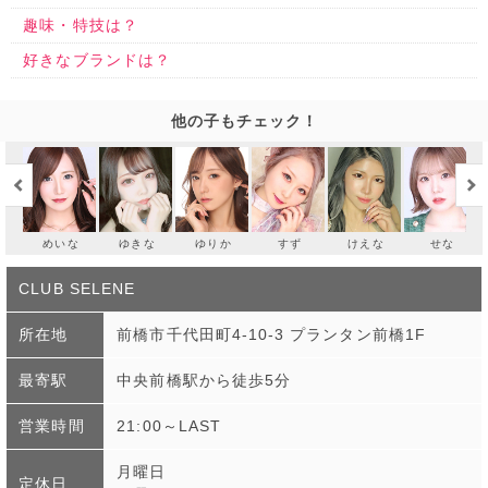
趣味・特技は？
好きなブランドは？
他の子もチェック！
めいな
ゆきな
ゆりか
すず
けえな
せな
CLUB SELENE
所在地
前橋市千代田町4-10-3 プランタン前橋1F
最寄駅
中央前橋駅から徒歩5分
営業時間
21:00～LAST
月曜日
定休日