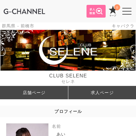
0
群馬県 - 前橋市
キャバクラ
CLUB SELENE
セレネ
店舗ページ
求人ページ
プロフィール
名前
あい