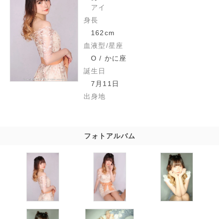
アイ
身長
162cm
血液型/星座
O / かに座
誕生日
7月11日
出身地
フォトアルバム